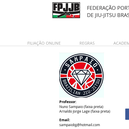
FEDERAÇÃO POR
DE
JIU-JITSU BRA
FILIAÇÃO ONLINE
REGRAS
ACADEM
Professor:
Nuno Sampaio (faixa preta)
Arnaldo Jorge Lage (faixa preta)
Email:
sampaiobjj@hotmail.com