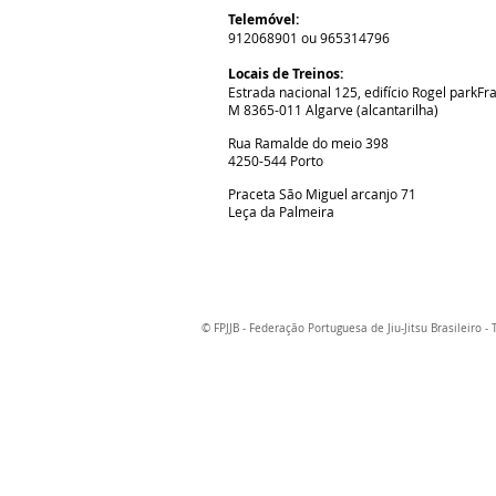
Telemóvel:
912068901 ou 965314796
Locais de Treinos:
Estrada nacional 125, edifício Rogel park
Fr
M
8365-011 Algarve (alcantarilha)
Rua Ramalde do meio 398
4250-544 Porto
Praceta São Miguel arcanjo 71
Leça da Palmeira
© FPJJB - Federação Portuguesa de Jiu-Jitsu Brasileiro -