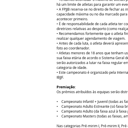
há um limite de atletas para garantir um eve
• A FPJJB reserva-se no direito de fechar as i
capacidade máxima ou no dia marcado para 
acontecer primeiro.
• É de responsabilidade de cada atleta ter 
diretrizes relativas ao desporto (como realçad
• Recomendamos fortemente que o atleta fina
realizar qualquer agendamento de viagem.
• Antes de cada luta, o atleta deverá apres
foto ao coordenador.
• Atletas menores de 18 anos que tenham us
sua faixa etária de acordo o Sistema Geral 
serão autorizados a lutar na faixa regular 
categoria de idade.
• Este campeonato é organizado pela Interna
IBJJF.
Premiação:
Os prémios atribuídos às equipas serão distr
• Campeonato Infantil + Juvenil (todas as fa
• Campeonato Adulto Estreante (só faixa br
• Campeonato Adulto (da faixa azul à faixa 
• Campeonato Masters (todas as faixas, am
Nas categorias Pré-mirim I, Pré-mirim II, Pré-m