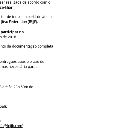
á ser realizada de acordo com o
e-filiar
.
er de ter o seu perfil de atleta
Jitsu Federation (IBJJF).
 participar no
o de 2018.
mento da documentação completa
 entregues após o prazo de
, mas necessária para a
8 até às 23h 59m do
oal):
:
nfo@fpjjb.com
):