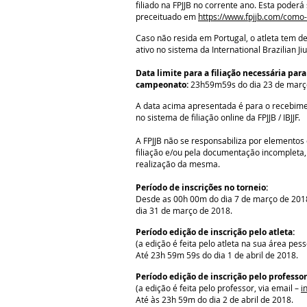
filiado na FPJJB no corrente ano. Esta poder
preceituado em
https://www.fpjjb.com/como-s
Caso não resida em Portugal, o atleta tem de t
ativo no sistema da International Brazilian Jiu-
Data limite para a filiação necessária para
campeonato:
23h59m59s do dia 23 de març
A data acima apresentada é para o recebi
no sistema de filiação online da FPJJB / IBJJF.
A FPJJB não se responsabiliza por elementos
filiação e/ou pela documentação incompleta
realização da mesma.
Período de inscrições no torneio:
Desde as 00h 00m do dia 7 de março de 201
dia 31 de março de 2018.
Período edição de inscrição pelo atleta:
(a edição é feita pelo atleta na sua área pess
Até 23h 59m 59s do dia 1 de abril de 2018.
Período edição de inscrição pelo professor
(a edição é feita pelo professor, via email –
i
Até às 23h 59m do dia 2 de abril de 2018.