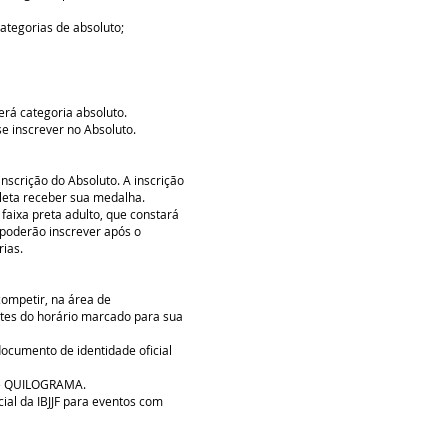
 categorias de absoluto;
erá categoria absoluto.
se inscrever no Absoluto.
nscrição do Absoluto. A inscrição
tleta receber sua medalha.
 faixa preta adulto, que constará
 poderão inscrever após o
ias.
competir, na área de
tes do horário marcado para sua
ocumento de identidade oficial
o é QUILOGRAMA.
cial da IBJJF para eventos com