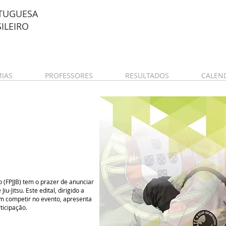
TUGUESA
SILEIRO
IAS
PROFESSORES
RESULTADOS
CALEN
o (FPJJB) tem o prazer de anunciar
-Jitsu. Este edital, dirigido a
em competir no evento, apresenta
ticipação.