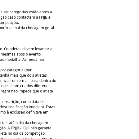
 suas categorias estão aptos a
ição caso contactem a FPJJB e
competição.
 horário final da checagem geral
o. Os atletas devem levantar a
as mesmas após o evento.
erão medalha. As medalhas
por categoria (por
enha mais que dois atletas
e enviar um e-mail para dentro do
a que sejam criados diferentes
 regra não impede que o atleta
 a inscrição, como data de
desclassificação imediata. Estas
mo à exclusão definitiva em
actar até o dia da checagem
o. A FPJJB / IBJJF não garante
leta no dia da competição.
ossíveis nos nossos eventos, mas