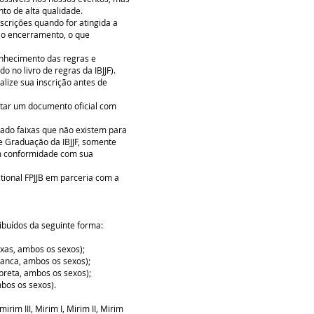
nto de alta qualidade.
nscrições quando for atingida a
o encerramento, o que
conhecimento das regras e
o no livro de regras da IBJJF).
lize sua inscrição antes de
entar um documento oficial com
ado faixas que não existem para
de Graduação da IBJJF, somente
em conformidade com sua
tional FPJJB em parceria com a
ibuídos da seguinte forma:
ixas, ambos os sexos);
anca, ambos os sexos);
preta, ambos os sexos);
bos os sexos).
irim III, Mirim I, Mirim II, Mirim