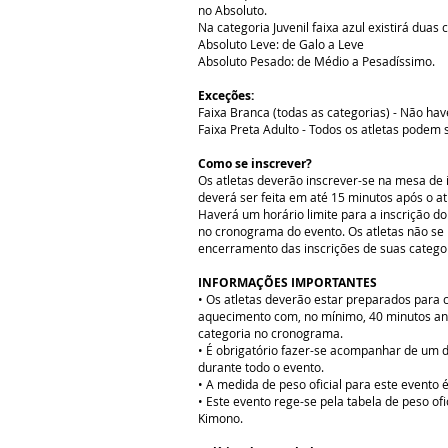
no Absoluto.
Na categoria Juvenil faixa azul existirá duas
Absoluto Leve: de Galo a Leve
Absoluto Pesado: de Médio a Pesadíssimo.
Exceções:
Faixa Branca (todas as categorias) - Não hav
Faixa Preta Adulto - Todos os atletas podem 
Como se inscrever?
Os atletas deverão inscrever-se na mesa de i
deverá ser feita em até 15 minutos após o a
Haverá um horário limite para a inscrição do
no cronograma do evento. Os atletas não se
encerramento das inscrições de suas categor
INFORMAÇÕES IMPORTANTES
• Os atletas deverão estar preparados para 
aquecimento com, no mínimo, 40 minutos an
categoria no cronograma.
• É obrigatório fazer-se acompanhar de um d
durante todo o evento.
• A medida de peso oficial para este event
• Este evento rege-se pela tabela de peso ofi
Kimono.