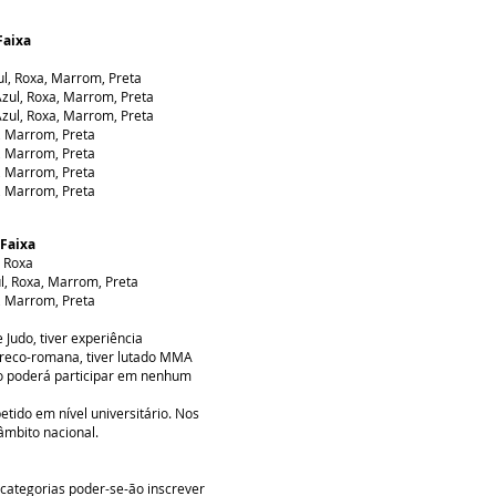
Faixa
l, Roxa, Marrom, Preta
zul, Roxa, Marrom, Preta
zul, Roxa, Marrom, Preta
, Marrom, Preta
, Marrom, Preta
, Marrom, Preta
, Marrom, Preta
Faixa
 Roxa
l, Roxa, Marrom, Preta
, Marrom, Preta
 Judo, tiver experiência
greco-romana, tiver lutado MMA
o poderá participar em nenhum
ido em nível universitário. Nos
âmbito nacional.
 categorias poder-se-ão inscrever