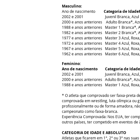
Masculino:
Ano de nascimento
Categoria de Idade
2002 e 2001 Juvenil Branca, Azul
2000 e anos anteriores Adulto Branca*, Azu
1988 e anos anteriores Master 1 Branca*, A
1982 e anos anteriores Master 2 Branca*, A
1977 e anos anteriores Master 3 Azul, Roxa
1972 e anos anteriores Master 4 Azul, Roxa
1967 e anos anteriores Master 5 Azul, Roxa
1962 e anos anteriores Master 6 Azul, Roxa
Feminino:
Ano de nascimento Categoria de Idade
2002 e 2001 Juvenil Branca, Azul,
2000 e anos anteriores Adulto Branca*, Azu
1988 e anos anteriores Master 1 Azul, Roxa
* O atleta que comprovado ser faixa-preta de
comprovada em wrestling, luta olímpica ou 
profissionalmente ou de forma amadora, nã
campeonato como faixa-branca.
Experiência Comprovada: Nos EUA, ter compet
outros países, ter competido em eventos de 
CATEGORIA DE IDADE E ABSOLUTO
Atletas que ficarem em 1°, 2° ou 3° nas suas