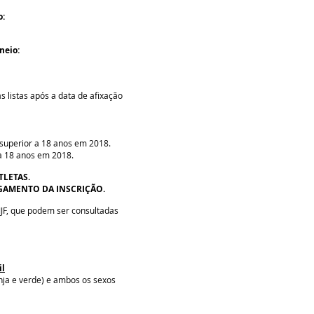
o:
neio:
 listas após a data de afixação
 superior a 18 anos em 2018.
 a 18 anos em 2018.
TLETAS.
AGAMENTO DA INSCRIÇÃO.
JJF, que podem ser consultadas
il
anja e verde) e ambos os sexos