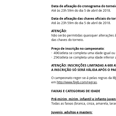
Data de afixação do cronograma do tornei
Até às 23h 59m do dia 5 de abril de 2018.
Data de afixação das chaves oficiais do tor
Até às 23h 59m do dia 5 de abril de 2018.
ATENÇÃO:
Não serão permitidas quaisquer alterações às
das chaves do torneio.
Preço de inscrição no campeonato:
· 40€/atleta se completa uma idade igual ou
· 25€/atleta se completa uma idade inferior
ATENÇÃO: INSCRIÇÕES LIMITADAS A 600 A
A INSCRIÇÃO SÓ SERÁ VÁLIDA APÓS O P
O campeonato reger-se-á pelas regras da IB
em
http://www.fpjjb.com/regras
.
FAIXAS E CATEGORIAS DE IDADE
Pré-mirim, mirim, infantil e infanto juven
Todas as faixas (branca, cinza, amarela, lar
Juvenis, adultos e masters: