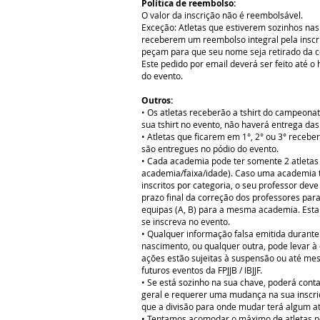
Política de reembolso:
O valor da inscrição não é reembolsável.
Exceção: Atletas que estiverem sozinhos nas
receberem um reembolso integral pela inscr
peçam para que seu nome seja retirado da 
Este pedido por email deverá ser feito até o
do evento.
Outros:
• Os atletas receberão a tshirt do campeonat
sua tshirt no evento, não haverá entrega d
• Atletas que ficarem em 1°, 2° ou 3° receb
são entregues no pódio do evento.
• Cada academia pode ter somente 2 atletas 
academia/faixa/idade). Caso uma academia t
inscritos por categoria, o seu professor dev
prazo final da correção dos professores par
equipas (A, B) para a mesma academia. Esta
se inscreva no evento.
• Qualquer informação falsa emitida durante
nascimento, ou qualquer outra, pode levar à 
ações estão sujeitas à suspensão ou até mes
futuros eventos da FPJJB / IBJJF.
• Se está sozinho na sua chave, poderá cont
geral e requerer uma mudança na sua inscriçã
que a divisão para onde mudar terá algum at
• Tentamos acomodar o máximo de atletas p