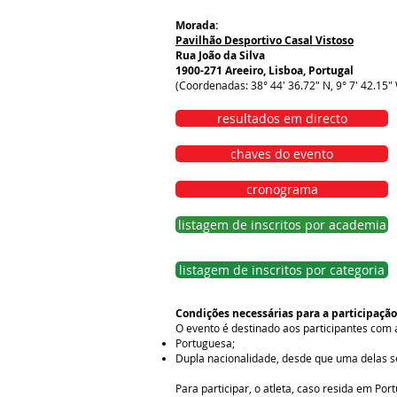
Morada:
Pavilhão Desportivo Casal Vistoso
Rua João da Silva
1900-271 Areeiro, Lisboa, Portugal
(Coordenadas: 38° 44' 36.72" N, 9° 7' 42.15"
resultados em directo
chaves do evento
cronograma
listagem de inscritos por academia
listagem de inscritos por categoria
Condições necessárias para a participação
O evento é destinado aos participantes com 
Portuguesa;
Dupla nacionalidade, desde que uma delas s
Para participar, o atleta, caso resida em Po