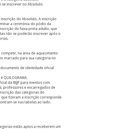
m se inscrever no Absoluto.
inscrição do Absoluto. A inscrição
erminar a cerimónia do pódio da
nscrição do faixa preta adulto, que
tas não se poderão inscrever após o
rias.
a competir, na área de aquecimento
io marcado para sua categoria no
 documento de identidade oficial
to é QUILOGRAMA.
icial da IBJJF para eventos com
as, professores e encarregados de
nscrição das categorias do
que fizeram a inscrição corresponde
contram-se nas tabelas ao lado.
ategorias estão aptos a receberem um