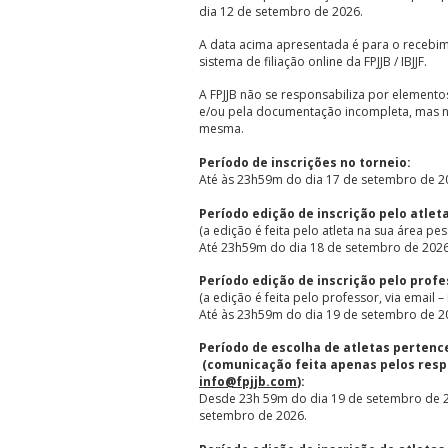
dia 12 de setembro de 2026.
A data acima apresentada é para o receb
sistema de filiação online da FPJJB / IBJJF.
A FPJJB não se responsabiliza por elemento
e/ou pela documentação incompleta, mas ne
mesma.
Período de inscrições no torneio:
Até às 23h59m do dia 17 de setembro de 2
Período edição de inscrição pelo atleta
(a edição é feita pelo atleta na sua área pes
Até 23h59m do dia 18 de setembro de 2026
Período edição de inscrição pelo profe
(a edição é feita pelo professor, via email –
Até às 23h59m do dia 19 de setembro de 2
Período de escolha de atletas pertence
(comunicação feita apenas pelos respo
info@fpjjb.com
):
Desde 23h 59m do dia 19 de setembro de 2
setembro de 2026.