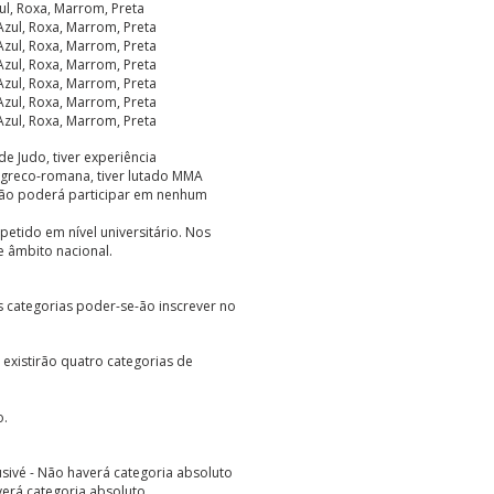
ul, Roxa, Marrom, Preta
zul, Roxa, Marrom, Preta
zul, Roxa, Marrom, Preta
zul, Roxa, Marrom, Preta
zul, Roxa, Marrom, Preta
zul, Roxa, Marrom, Preta
zul, Roxa, Marrom, Preta
e Judo, tiver experiência
 greco-romana, tiver lutado MMA
não poderá participar em nenhum
etido em nível universitário. Nos
e âmbito nacional.
s categorias poder-se-ão inscrever no
ul existirão quatro categorias de
o.
lusivé - Não haverá categoria absoluto
verá categoria absoluto.