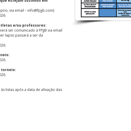
s que estejam sozinhos em
prio, via email – info@fpjjb.com):
026.
atletas e/ou professores:
everá ser comunicado à FPJJB via email
uer lapso passará a ser da
:
026.
neio:
026.
 torneio:
026.
às listas após a data de afixação das