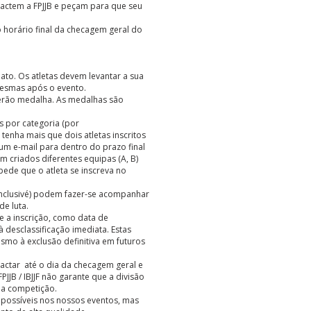
tactem a FPJJB e peçam para que seu
o horário final da checagem geral do
ato. Os atletas devem levantar a sua
mesmas após o evento.
eberão medalha. As medalhas são
s por categoria (por
enha mais que dois atletas inscritos
 um e-mail para dentro do prazo final
 criados diferentes equipas (A, B)
ede que o atleta se inscreva no
 (inclusivé) podem fazer-se acompanhar
e luta.
e a inscrição, como data de
 desclassificação imediata. Estas
smo à exclusão definitiva em futuros
tactar até o dia da checagem geral e
JJB / IBJJF não garante que a divisão
da competição.
possíveis nos nossos eventos, mas