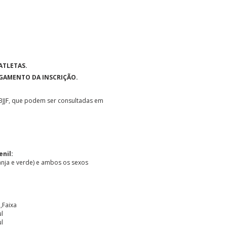
ATLETAS.
AGAMENTO DA INSCRIÇÃO.
BJJF, que podem ser consultadas em
enil:
ranja e verde) e ambos os sexos
Faixa
l
l