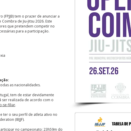
ro (FPJJB) tem o prazer de anunciar a
oimbra de Jiu-Jitsu 2026. Este
essores que pretendem competir no
essárias para a participação.
exia
ação:
todas as nacionalidades.
ortugal, tem de estar devidamente
rá ser realizada de acordo com o
-se-filiar
.
 ter o seu perfil de atleta ativo no
deration (IBJJF).
a participar no campeonato: 23h59m do