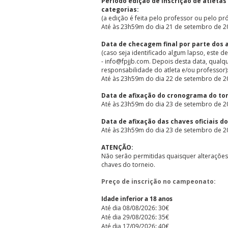
Período edição de inscrição de atleta
categorias:
(a edição é feita pelo professor ou pelo pró
Até às 23h59m do dia 21 de setembro de 2
Data de checagem final por parte dos 
(caso seja identificado algum lapso, este d
- info@fpjjb.com. Depois desta data, qualq
responsabilidade do atleta e/ou professor)
Até às 23h59m do dia 22 de setembro de 2
Data de afixação do cronograma do tor
Até às 23h59m do dia 23 de setembro de 2
Data de afixação das chaves oficiais do
Até às 23h59m do dia 23 de setembro de 2
ATENÇÃO:
Não serão permitidas quaisquer alterações 
chaves do torneio.
Preço de inscrição no campeonato:
Idade inferior a 18 anos
Até dia 08/08/2026: 30€​​
Até dia ​29/08/2026: 35€
Até dia 17/09/2026: 40€