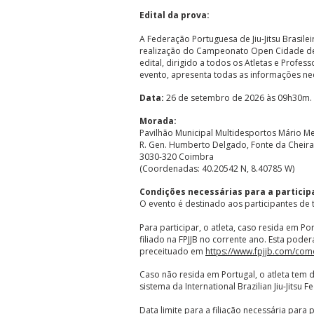
Edital da prova:
A Federação Portuguesa de Jiu-Jitsu Brasilei
realização do Campeonato Open Cidade de C
edital, dirigido a todos os Atletas e Prof
evento, apresenta todas as informações nec
Data:
26 de setembro de 2026 às 09h30m.
Morada:
Pavilhão Municipal Multidesportos Mário M
R. Gen. Humberto Delgado, Fonte da Cheira
3030-320 Coimbra
(Coordenadas: 40.20542 N, 8.40785 W)
Condições necessárias para a particip
O evento é destinado aos participantes de 
​Para participar, o atleta, caso resida em P
filiado na FPJJB no corrente ano. Esta pode
preceituado em
https://www.fpjjb.com/como
Caso não resida em Portugal, o atleta tem de
sistema da International Brazilian Jiu-Jitsu Fe
Data limite para a filiação necessária par