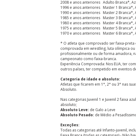
2008 e anos anteriores Adulto Branca*, Az
1996 e anos anteriores Master 1 Branca*, A
1990 e anos anteriores Master 2 Branca*, A
1985 e anos anteriores Master 3 Branca*, A
1980 e anos anteriores Master 4 Branca*, A
1975 e anos anteriores Master 5 Branca*, A
1970 e anos anteriores Master 6 Branca*, A
* O atleta que comprovado ser faixa-preta d
comprovada em wrestling, luta olímpica ou
profissionalmente ou de forma amadora, 
campeonato como faixa-branca.
Experiência Comprovada: Nos EUA, ter comp
outros países, ter competido em eventos d
Categoria de idade e absoluto:
Atletas que ficarem em 1°, 2° ou 3° nas sua
Absoluto.
Nas categorias Juvenil 1 e Juvenil 2 faixa az
absoluto;
Absoluto Leve:
de Galo a Leve
Absoluto Pesado:
de Médio a Pesadíssim
Exceções:
Todas as categorias até Infanto-juvenil, inc
Faixa Branca (todas as categorias) - Não ha