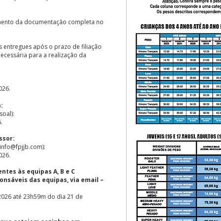
imento da documentação completa no
s entregues após o prazo de filiação
cessária para a realização da
026.
:
soal):
.
ssor:
 info@fpjjb.com):
026.
ntes às equipas A, B e C
nsáveis das equipas, via email –
026 até 23h59m do dia 21 de