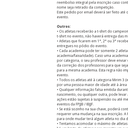
reembolso integral pela inscrição caso con
nome seja retirado da competição.
Este pedido por email deverá ser feito até 
evento.
Outros:
• Os atletas receberão a t-shirt do campeon
t-shirt no evento, não haverá entrega das 
• Atletas que ficarem em 1°, 2° ou 3° rec
entregues no pódio do evento.
• Cada academia pode ter somente 2 atleta
academia/faixa/idade). Caso uma academia t
por categoria, o seu professor deve enviar
da correção dos professores para que sejam
para a mesma academia. Esta regra não imp
evento.
• Todos os atletas até à categoria Mirim 3
por uma pessoa maior de idade até à área d
• Qualquer informação falsa emitida durant
nascimento, ou qualquer outra, pode levar à
ações estão sujeitas à suspensão ou até me
eventos da FPJJB / IBJJF.
• Se está sozinho na sua chave, poderá con
requerer uma mudança na sua inscrição. A FP
para onde mudar terá algum atleta no dia 
• Tentamos acomodar o máximo de atletas 