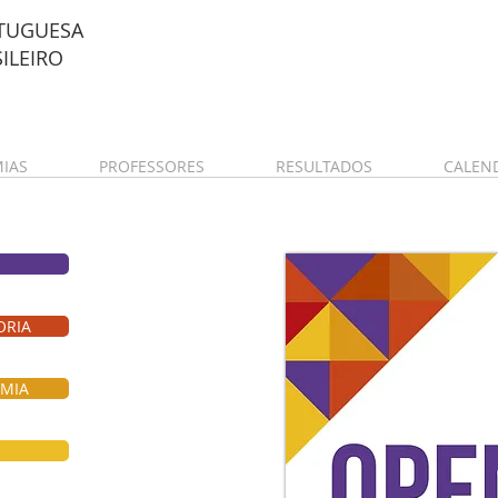
TUGUESA
SILEIRO
IAS
PROFESSORES
RESULTADOS
CALEN
ORIA
EMIA