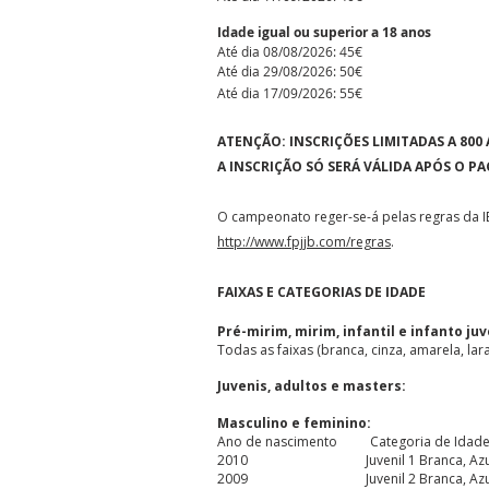
Idade igual ou superior a 18 anos
Até dia 08/08/2026: 45€​​
Até dia ​29/08/2026: 50€
Até dia 17/09/2026: 55€
ATENÇÃO: INSCRIÇÕES LIMITADAS A 800 
A INSCRIÇÃO SÓ SERÁ VÁLIDA APÓS O P
O campeonato reger-se-á pelas regras da I
http://www.fpjjb.com/regras
.
FAIXAS E CATEGORIAS DE IDADE
Pré-mirim, mirim, infantil e infanto juv
Todas as faixas (branca, cinza, amarela, la
Juvenis, adultos e masters:
Masculino e feminino:
Ano de nascimento Categoria de Idade,
2010 Juvenil 1 Branca, Azu
2009 Juvenil 2 Branca, Azu