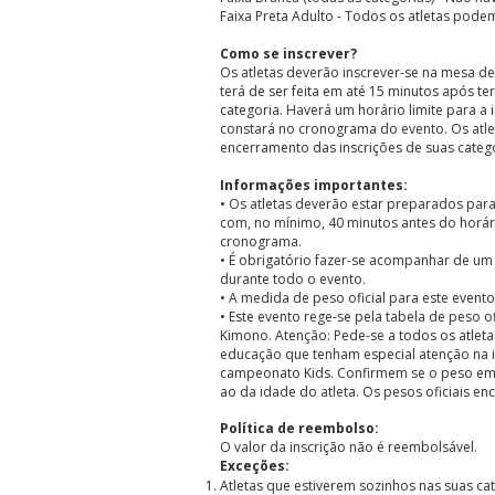
Faixa Preta Adulto - Todos os atletas pode
Como se inscrever?
Os atletas deverão inscrever-se na mesa de 
terá de ser feita em até 15 minutos após t
categoria. Haverá um horário limite para a i
constará no cronograma do evento. Os atle
encerramento das inscrições de suas catego
Informações importantes:
• Os atletas deverão estar preparados par
com, no mínimo, 40 minutos antes do horár
cronograma.
• É obrigatório fazer-se acompanhar de um
durante todo o evento.
• A medida de peso oficial para este even
• Este evento rege-se pela tabela de peso of
Kimono. Atenção: Pede-se a todos os atlet
educação que tenham especial atenção na i
campeonato Kids. Confirmem se o peso em 
ao da idade do atleta. Os pesos oficiais en
Política de reembolso:
O valor da inscrição não é reembolsável.
Exceções:
Atletas que estiverem sozinhos nas suas c