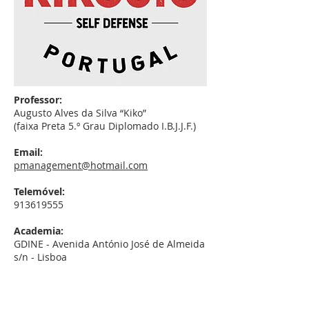
Professor:
Augusto Alves da Silva “Kiko”
(faixa Preta 5.º Grau Diplomado I.B.J.J.F.)
Email:
pmanagement@hotmail.com
Telemóvel:
913619555
Academia:
GDINE - Avenida António José de Almeida
s/n - Lisboa