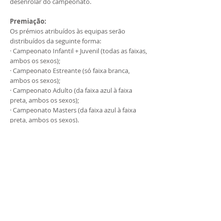
desenrolar do campeonato.
Premiação:
Os prémios atribuídos às equipas serão
distribuídos da seguinte forma:
· Campeonato Infantil + Juvenil (todas as faixas,
ambos os sexos);
· Campeonato Estreante (só faixa branca,
ambos os sexos);
· Campeonato Adulto (da faixa azul à faixa
preta, ambos os sexos);
· Campeonato Masters (da faixa azul à faixa
preta, ambos os sexos).
· Campeonato Grand Slam de Jiu-Jitsu (todas as
faixas, todas as idades, ambos os sexos).
Nas categorias Pré-mirim I, Pré-mirim II, Pré-
mirim III, Mirim I, Mirim II, Mirim III, Infantil I,
Infantil II, Infantil III, Infanto-juvenil I, Infanto-
juvenil II, Infanto-juvenil III os atletas serão
distribuídos pela seguinte ordem de
importância:
· Idade (podendo, com autorização prévia do