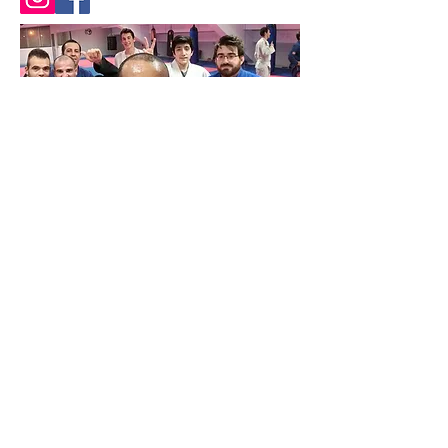
© FPJJB - Federação Portuguesa de Jiu-Jitsu Brasileiro -
Todos os direitos reservados