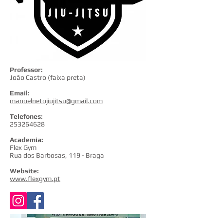
Professor:
João Castro (faixa preta)
Email:
manoelnetojiujitsu@gmail.com
Telefones:
253264628
Academia:
Flex Gym
Rua dos Barbosas, 119 - Braga
Website:
www.flexgym.pt