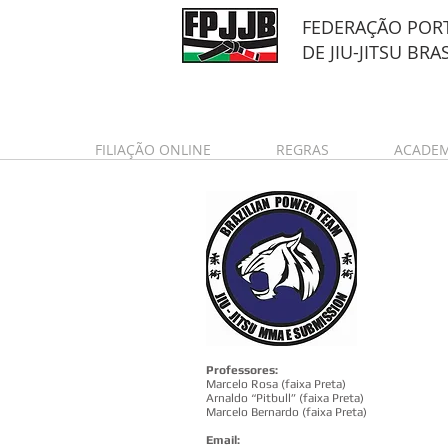
FEDERAÇÃO POR
DE
JIU-JITSU BRA
FILIAÇÃO ONLINE
REGRAS
ACADEM
Professores:
Marcelo Rosa (faixa Preta)
Arnaldo “Pitbull” (faixa Preta)
Marcelo Bernardo (faixa Preta)
Email: