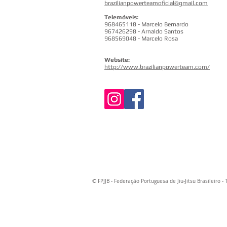
brazilianpowerteamoficial@gmail.com
Telemóveis:
968465118 - Marcelo Bernardo
967426298 - Arnaldo Santos
968569048 - Marcelo Rosa
Website:
http://www.brazilianpowerteam.com/
© FPJJB - Federação Portuguesa de Jiu-Jitsu Brasileiro -