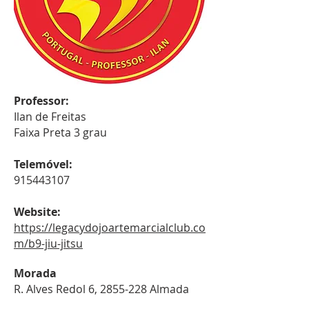
Professor:
Ilan de Freitas
Faixa Preta 3 grau
Telemóvel:
915443107
Website:
https://legacydojoartemarcialclub.co
m/b9-jiu-jitsu
Morada
R. Alves Redol 6,
2855-228
Almada